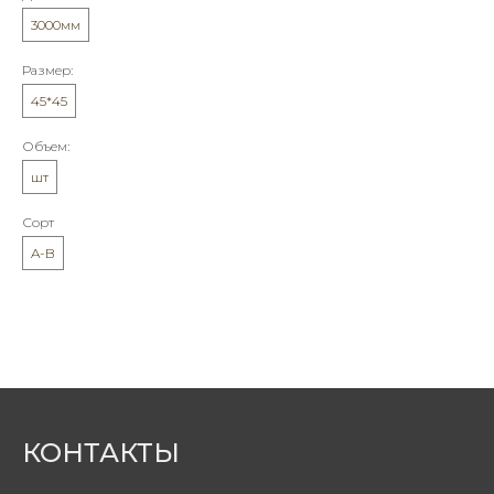
3000мм
Размер:
45*45
Объем:
шт
Сорт
A-B
КОНТАКТЫ